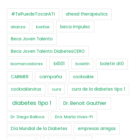
#TePuedeTocarATi
ahead therapeutics
beca impulso
alianza
barbie
Beca Joven Talento
Beca Joven Talento DiabetesCERO
bl001
biomarcadores
boletín
boletín dt0
campaña
CABIMER
cocksakie
cocksakievirus
cura
cura de la diabetes tipo 1
diabetes tipo 1
Dr. Benoit Gauthier
Dr. Diego Balboa
Dra. Marta Vives-Pi
Día Mundial de la Diabetes
empresas amigas