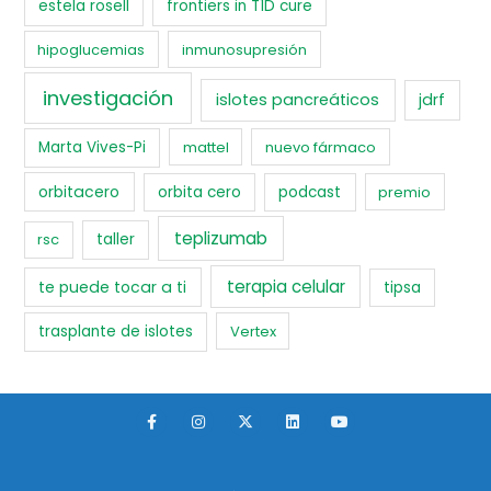
estela rosell
frontiers in T1D cure
hipoglucemias
inmunosupresión
investigación
islotes pancreáticos
jdrf
Marta Vives-Pi
mattel
nuevo fármaco
orbitacero
orbita cero
podcast
premio
teplizumab
rsc
taller
terapia celular
te puede tocar a ti
tipsa
trasplante de islotes
Vertex
F
I
X
L
Y
a
n
-
i
o
c
s
t
n
u
e
t
w
k
t
b
a
i
e
u
o
g
t
d
b