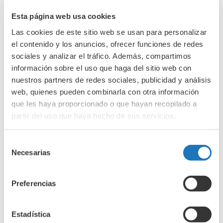
u
s
Esta página web usa cookies
Entradas recientes
c
Las cookies de este sitio web se usan para personalizar
a
el contenido y los anuncios, ofrecer funciones de redes
Isopreno e hipoglucemias
4 de agosto de 2026
r
sociales y analizar el tráfico. Además, compartimos
¿Llevas años con diabetes tipo 1?
28 de julio de 2026
información sobre el uso que haga del sitio web con
p
nuestros partners de redes sociales, publicidad y análisis
o
web, quienes pueden combinarla con otra información
r
Archivos
que les haya proporcionado o que hayan recopilado a
:
partir del uso que haya hecho de sus servicios.
agosto 2026
julio 2026
Selección
junio 2026
Necesarias
de
consentimiento
mayo 2026
abril 2026
Preferencias
marzo 2026
febrero 2026
Estadística