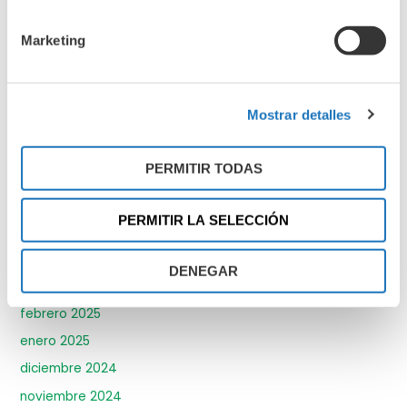
enero 2026
diciembre 2025
Marketing
noviembre 2025
octubre 2025
Mostrar detalles
septiembre 2025
agosto 2025
PERMITIR TODAS
julio 2025
junio 2025
PERMITIR LA SELECCIÓN
mayo 2025
abril 2025
DENEGAR
marzo 2025
febrero 2025
enero 2025
diciembre 2024
noviembre 2024