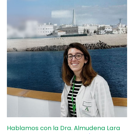
con
la
Dra.
Almudena
Lara
Hablamos con la Dra. Almudena Lara