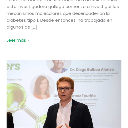
esta investigadora gallega comenzó a investigar los
mecanismos moleculares que desencadenan la
diabetes tipo 1. Desde entonces, ha trabajado en
algunos de […]
Leer más »
Hablamos
con
el
Dr.
Diego
Balboa