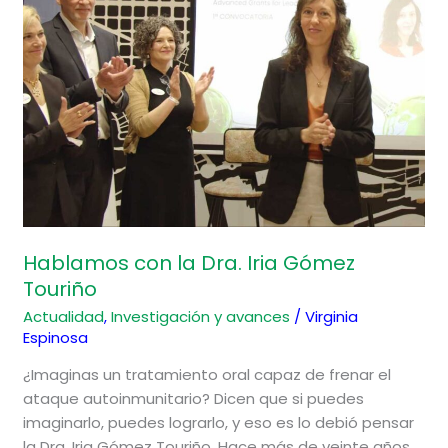
Gómez
Touriño
Hablamos con la Dra. Iria Gómez
Touriño
Actualidad
,
Investigación y avances
/
Virginia
Espinosa
¿Imaginas un tratamiento oral capaz de frenar el
ataque autoinmunitario? Dicen que si puedes
imaginarlo, puedes lograrlo, y eso es lo debió pensar
la Dra. Iria Gómez Touriño. Hace más de veinte años