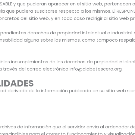
NSABLE y que pudieran aparecer en el sitio web, pertenecen a
sia que pudiera suscitarse respecto a los mismos. El RESPO
cretos del sitio web, y en todo caso redirigir al sitio web p
espondientes derechos de propiedad intelectual e industrial,
sponsabilidad alguna sobre los mismos, como tampoco respal
ibles incumplimientos de los derechos de propiedad intelect
a través del correo electrónico info@diabetescero.org.
LIDADES
dad derivada de la información publicada en su sitio web s
rchivos de información que el servidor envía al ordenador d
indibles para el correcto funcionamiento y visualización de