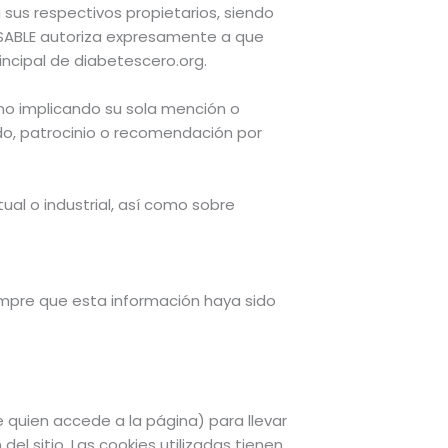
 sus respectivos propietarios, siendo
NSABLE autoriza expresamente a que
rincipal de diabetescero.org.
 no implicando su sola mención o
do, patrocinio o recomendación por
ual o industrial, así como sobre
iempre que esta información haya sido
e quien accede a la página) para llevar
l sitio. Las cookies utilizadas tienen,