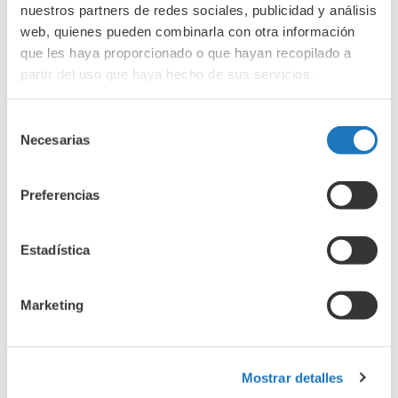
investigación
de esta enfermedad autoinmune.
nuestros partners de redes sociales, publicidad y análisis
web, quienes pueden combinarla con otra información
que les haya proporcionado o que hayan recopilado a
partir del uso que haya hecho de sus servicios.
Selección
Necesarias
de
consentimiento
Preferencias
Estadística
Marketing
Mostrar detalles