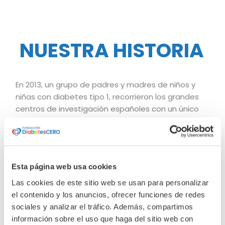
NUESTRA HISTORIA
En 2013, un grupo de padres y madres de niños y
niñas con diabetes tipo 1, recorrieron los grandes
centros de investigación españoles con un único
objetivo: conocer las investigaciones que se
estaban realizando para curar a sus hijos.
Sorprendidos e indignados por las carencias de los
científicos debido a la falta de financiación,
Esta página web usa cookies
fundaron DiabetesCERO.
Las cookies de este sitio web se usan para personalizar
el contenido y los anuncios, ofrecer funciones de redes
Una década después,
somos una ONG
sociales y analizar el tráfico. Además, compartimos
organizada y profesional
,
referente en la
información sobre el uso que haga del sitio web con