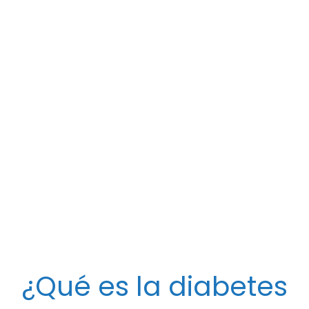
niños, adolescentes y
jóvenes... incluso
bebés.
Síntomas
Los
síntomas de la diabetes tipo 1
son muchos y
variados. Habitualmente son confundidos con otros
síntomas. Si aparecen en la infancia debemos estar
atentos si nuestros hijos e hijas tienen alguno de estos
síntomas.