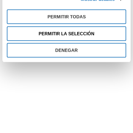
PERMITIR TODAS
PERMITIR LA SELECCIÓN
DENEGAR
¿Qué es la diabetes
tipo 1?
La
diabetes tipo 1
es una enfermedad autoinmune
en la cual el sistema inmunológico ataca y
destruye la masa de células beta pancreáticas
productoras de insulina. En consecuencia, el
organismo no es capaz, por sí mismo, de producir
insulina
.