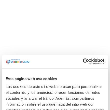
Cuando hablamos de diabetes englobamos un
conjunto de enfermedades caracterizadas por unos
niveles altos de glucosa en sangre. Estas
enfermedades son diferentes entre sí por su origen y
causas pero todas tienen en común una deficiencia
en la sintetización de la glucosa en sangre. Según la
American Diabetes Association (ADA)
,
la diabetes se
puede clasificar en diabetes tipo 1, diabetes tipo 2,
diabetes gestacional, y otros tipos de diabetes más
específicos.
Esta página web usa cookies
Las cookies de este sitio web se usan para personalizar
el contenido y los anuncios, ofrecer funciones de redes
TIPOS DE DIABETES
sociales y analizar el tráfico. Además, compartimos
información sobre el uso que haga del sitio web con
nuestros partners de redes sociales, publicidad y análisis