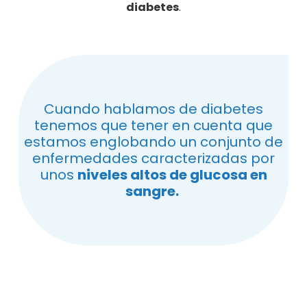
TIPOS DE DIABETES
Otros tipos de diabetes
Síndromes de diabetes monogénica:
diabetes neonatal y diabetes MODY (por sus
siglas en inglés Maturity Onset Diabetes of
the Young). Se produce por una alteración
genética que provoca una producción
insuficiente de insulina (esto solo ocurre en el
1% de los casos).