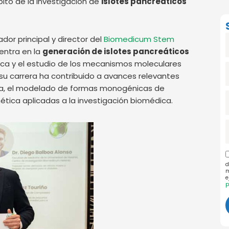
ito de la investigación de
islotes pancreáticos
dor principal y director del
Biomedicum Stem
centra en la
generación de islotes pancreáticos
tica y el estudio de los mecanismos moleculares
A
e su carrera ha contribuido a avances relevantes
ina, el modelado de formas monogénicas de
ética aplicadas a la investigación biomédica.
e
d
P
m
e
p