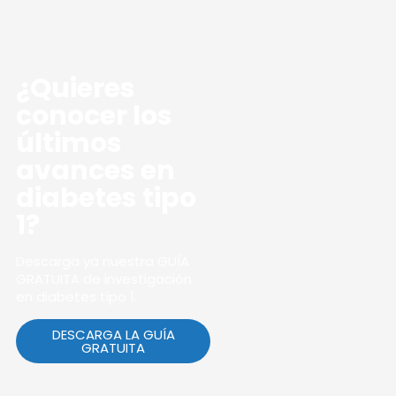
¿Quieres
conocer los
últimos
avances en
diabetes tipo
1?
Descarga ya nuestra GUÍA
GRATUITA de investigación
en diabetes tipo 1.
DESCARGA LA GUÍA
GRATUITA