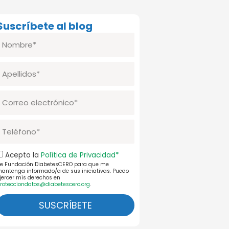
Suscríbete al blog
Nombre
pellidos
Correo
lectrónico
Telefono
Aceptación
Acepto la
Política de Privacidad*
e Fundación DiabetesCERO para que me
ol.Priv.
antenga informado/a de sus iniciativas. Puedo
jercer mis derechos en
rotecciondatos@diabetescero.org
.
SUSCRÍBETE