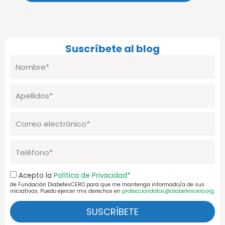
Suscríbete al blog
Nombre
Apellidos
Correo
electrónico
Telefono
Aceptación
Acepto la
Política de Privacidad*
de Fundación DiabetesCERO para que me mantenga informado/a de sus
Pol.Priv.
iniciativas. Puedo ejercer mis derechos en
protecciondatos@diabetescero.org
.
SUSCRÍBETE