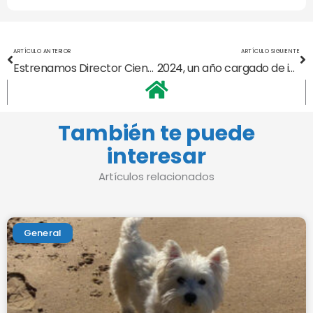
Ant
Si
ARTÍCULO ANTERIOR
ARTÍCULO SIGUIENTE
Estrenamos Director Científico
2024, un año cargado de investigación
También te puede
interesar
Artículos relacionados
General