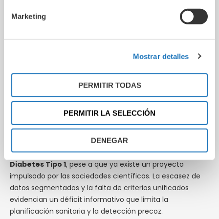
con diabetes tipo 1, su impacto clínico es notable: los
Marketing
pacientes
duplican el riesgo de infarto de miocardio
,
sufren más ictus, amputaciones y retinopatías, y el
93%
de las mujeres con diabetes tipo 1 experimentan
Mostrar detalles
complicaciones durante el embarazo
. La mortalidad
prematura también muestra diferencias regionales
sensibles, con La Rioja y Murcia a la cabeza.
PERMITIR TODAS
La urgencia de un registro nacional y más inversión en
PERMITIR LA SELECCIÓN
investigación
El informe subraya un problema estructural:
España no
DENEGAR
cuenta todavía con un Registro Nacional de
Diabetes Tipo 1
, pese a que ya existe un proyecto
impulsado por las sociedades científicas. La escasez de
datos segmentados y la falta de criterios unificados
evidencian un déficit informativo que limita la
planificación sanitaria y la detección precoz.