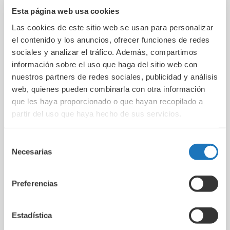
concentran el mayor número de pacientes con
Esta página web usa cookies
diabetes tipo 1
, mientras que regiones como Castilla-La
Las cookies de este sitio web se usan para personalizar
Mancha y Aragón registran las cifras más bajas. La
el contenido y los anuncios, ofrecer funciones de redes
incidencia es especialmente alta en menores de 14 años,
sociales y analizar el tráfico. Además, compartimos
con
18,8 casos por cada 100.000 habitantes
, lo que
información sobre el uso que haga del sitio web con
confirma que la enfermedad sigue creciendo y
nuestros partners de redes sociales, publicidad y análisis
afectando de manera particular a la población infantil.
web, quienes pueden combinarla con otra información
que les haya proporcionado o que hayan recopilado a
El estudio también alerta sobre la
presión hospitalaria
partir del uso que haya hecho de sus servicios.
desigual
. Mientras Ceuta y Melilla superan las 45
hospitalizaciones por cada 100.000 habitantes, otras
Selección
regiones como Madrid, Andalucía o La Rioja mantienen
Necesarias
de
tasas significativamente más bajas. La ausencia de un
consentimiento
criterio homogéneo de registro dificulta, además, el
análisis comparativo entre territorios.
Preferencias
Una enfermedad con graves complicaciones asociadas
Estadística
Aunque solo el
0,36% de la población española
convive