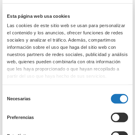
Touriño
Esta página web usa cookies
25 de junio de 2026
Las cookies de este sitio web se usan para personalizar
el contenido y los anuncios, ofrecer funciones de redes
Investigación y avances
sociales y analizar el tráfico. Además, compartimos
información sobre el uso que haga del sitio web con
nuestros partners de redes sociales, publicidad y análisis
web, quienes pueden combinarla con otra información
que les haya proporcionado o que hayan recopilado a
partir del uso que haya hecho de sus servicios.
Selección
Necesarias
Avances en tecnología: chip
de
cutáneo
consentimiento
Preferencias
16 de junio de 2026