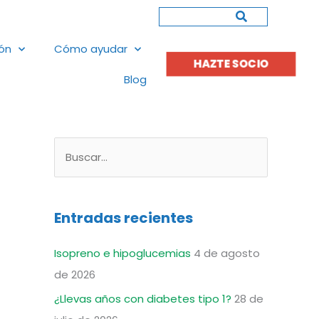
Buscar
ión
Cómo ayudar
HAZTE SOCIO
Blog
B
u
s
Entradas recientes
c
a
Isopreno e hipoglucemias
4 de agosto
r
de 2026
p
¿Llevas años con diabetes tipo 1?
28 de
o