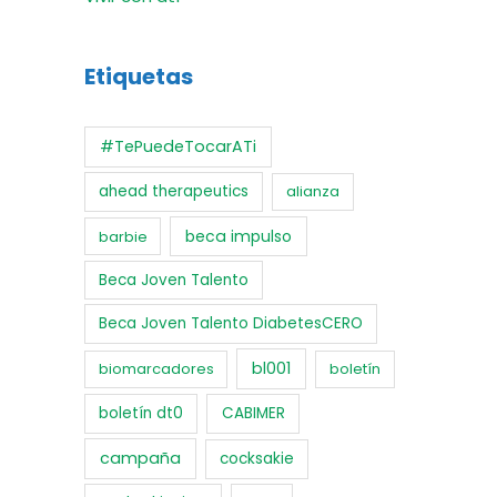
Etiquetas
#TePuedeTocarATi
ahead therapeutics
alianza
beca impulso
barbie
Beca Joven Talento
Beca Joven Talento DiabetesCERO
bl001
biomarcadores
boletín
boletín dt0
CABIMER
campaña
cocksakie