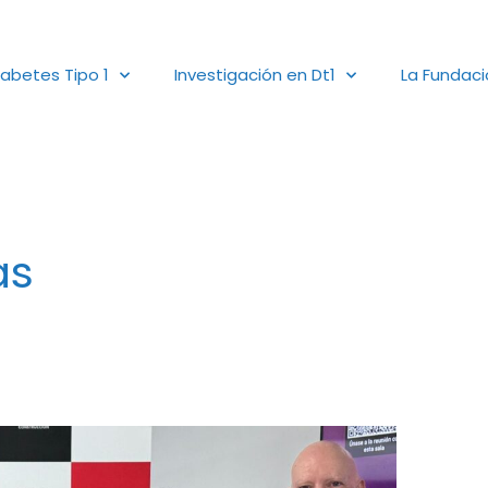
iabetes Tipo 1
Investigación en Dt1
La Fundac
as