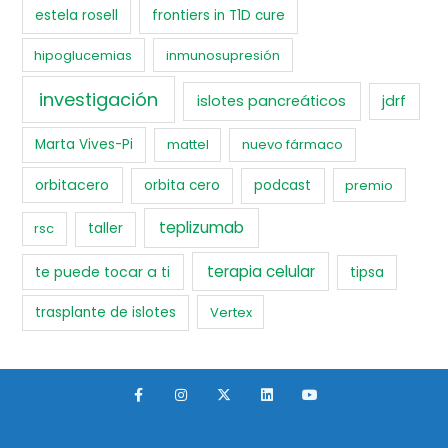
estela rosell
frontiers in T1D cure
hipoglucemias
inmunosupresión
investigación
islotes pancreáticos
jdrf
Marta Vives-Pi
mattel
nuevo fármaco
orbitacero
orbita cero
podcast
premio
teplizumab
rsc
taller
terapia celular
te puede tocar a ti
tipsa
trasplante de islotes
Vertex
F
I
X
L
Y
a
n
-
i
o
c
s
t
n
u
e
t
w
k
t
b
a
i
e
u