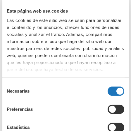
enero 2026
Esta página web usa cookies
diciembre 2025
Las cookies de este sitio web se usan para personalizar
noviembre 2025
el contenido y los anuncios, ofrecer funciones de redes
octubre 2025
sociales y analizar el tráfico. Además, compartimos
información sobre el uso que haga del sitio web con
septiembre 2025
nuestros partners de redes sociales, publicidad y análisis
agosto 2025
web, quienes pueden combinarla con otra información
julio 2025
que les haya proporcionado o que hayan recopilado a
junio 2025
partir del uso que haya hecho de sus servicios.
mayo 2025
Selección
abril 2025
Necesarias
de
marzo 2025
consentimiento
febrero 2025
Preferencias
enero 2025
diciembre 2024
Estadística
noviembre 2024