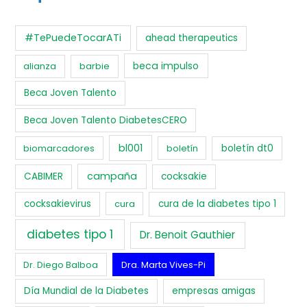
#TePuedeTocarATi
ahead therapeutics
beca impulso
alianza
barbie
Beca Joven Talento
Beca Joven Talento DiabetesCERO
bl001
biomarcadores
boletín
boletín dt0
campaña
CABIMER
cocksakie
cocksakievirus
cura
cura de la diabetes tipo 1
diabetes tipo 1
Dr. Benoit Gauthier
Dr. Diego Balboa
Dra. Marta Vives-Pi
Día Mundial de la Diabetes
empresas amigas