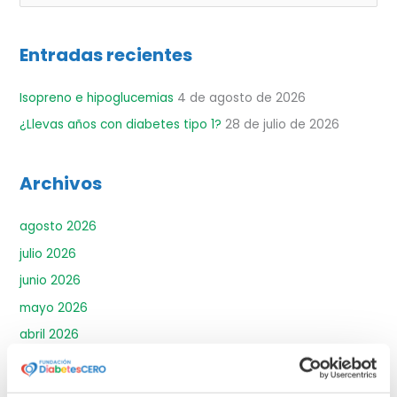
u
s
Entradas recientes
c
a
Isopreno e hipoglucemias
4 de agosto de 2026
r
¿Llevas años con diabetes tipo 1?
28 de julio de 2026
p
o
r
Archivos
:
agosto 2026
julio 2026
junio 2026
mayo 2026
abril 2026
marzo 2026
febrero 2026