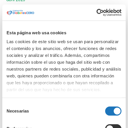
marzo 2025
febrero 2025
enero 2025
Esta página web usa cookies
diciembre 2024
Las cookies de este sitio web se usan para personalizar
noviembre 2024
el contenido y los anuncios, ofrecer funciones de redes
octubre 2024
sociales y analizar el tráfico. Además, compartimos
septiembre 2024
información sobre el uso que haga del sitio web con
nuestros partners de redes sociales, publicidad y análisis
junio 2024
web, quienes pueden combinarla con otra información
abril 2024
que les haya proporcionado o que hayan recopilado a
marzo 2024
partir del uso que haya hecho de sus servicios.
febrero 2024
enero 2024
Selección
Necesarias
de
diciembre 2023
consentimiento
noviembre 2023