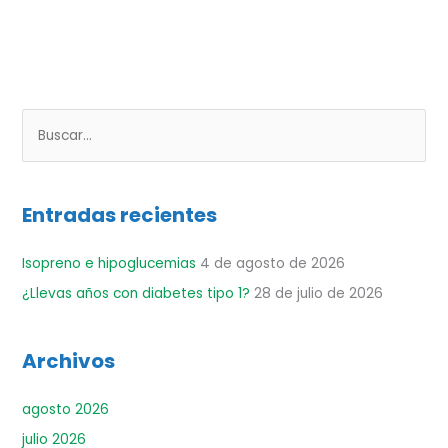
B
u
s
Entradas recientes
c
a
Isopreno e hipoglucemias
4 de agosto de 2026
r
¿Llevas años con diabetes tipo 1?
28 de julio de 2026
p
o
r
Archivos
:
agosto 2026
julio 2026