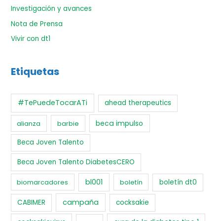
Investigación y avances
Nota de Prensa
Vivir con dt1
Etiquetas
#TePuedeTocarATi
ahead therapeutics
beca impulso
alianza
barbie
Beca Joven Talento
Beca Joven Talento DiabetesCERO
bl001
biomarcadores
boletín
boletín dt0
campaña
CABIMER
cocksakie