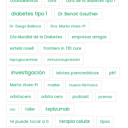
cocksakievirus
cura
cura de la diabetes tipo 1
diabetes tipo 1
Dr. Benoit Gauthier
Dr. Diego Balboa
Dra. Marta Vives-Pi
Día Mundial de la Diabetes
empresas amigas
estela rosell
frontiers in T1D cure
hipoglucemias
inmunosupresión
investigación
islotes pancreáticos
jdrf
Marta Vives-Pi
mattel
nuevo fármaco
orbitacero
orbita cero
podcast
premio
teplizumab
rsc
taller
terapia celular
te puede tocar a ti
tipsa