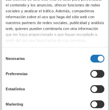
Qué hace diferente a la terapia génica en dt1
el contenido y los anuncios, ofrecer funciones de redes
La terapia génica no es “otra insulina más”. Lo que
sociales y analizar el tráfico. Además, compartimos
propone es actuar directamente sobre la raíz
información sobre el uso que haga del sitio web con
biológica del problema mediante
tres grandes
nuestros partners de redes sociales, publicidad y análisis
estrategias
de investigación:
web, quienes pueden combinarla con otra información
que les haya proporcionado o que hayan recopilado a
partir del uso que haya hecho de sus servicios.
restaurar la producción de insulina,
enseñar al sistema inmune a dejar de atacar
las células beta,
Selección
o reprogramar esas células para hacerlas
Necesarias
de
invisibles al ataque autoinmune.
consentimiento
Preferencias
Cuando hablamos de restaurar la producción de
insulina, la investigación se centra en introducir
instrucciones genéticas capaces de activar
Estadística
funciones que el organismo ha perdido. Para ello,
los científicos pueden sustituir genes dañados,
Marketing
inactivar genes que funcionan mal o añadir nuevos