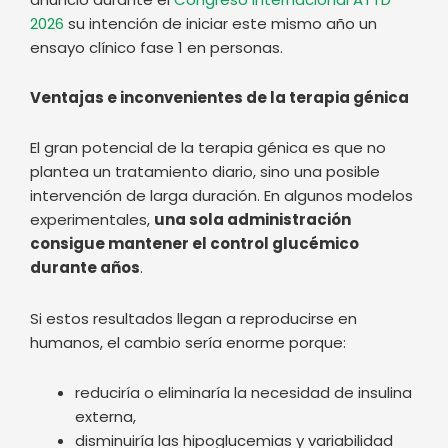
El gran potencial de la terapia génica es que no
plantea un tratamiento diario, sino una posible
intervención de larga duración. En algunos modelos
experimentales,
una sola administración
consigue mantener el control glucémico
durante años
.
Si estos resultados llegan a reproducirse en
humanos, el cambio sería enorme porque:
reduciría o eliminaría la necesidad de insulina
externa,
disminuiría las hipoglucemias y variabilidad
glucémica,
aliviaría la carga mental constante de la
diabetes,
reduciría el número de decisiones diarias, ya
que una única dosis podría ser suficiente,