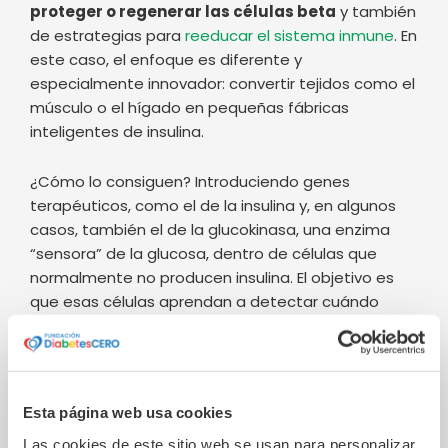
inteligentes de insulina.
¿Cómo lo consiguen? Introduciendo genes
terapéuticos, como el de la insulina y, en algunos
casos, también el de la glucokinasa, una enzima
“sensora” de la glucosa, dentro de células que
normalmente no producen insulina. El objetivo es
que esas células aprendan a detectar cuándo
sube el azúcar en sangre y
respondan liberando
insulina
, imitando el comportamiento natural de
unas células beta sanas.
Para transportar este material genético, los
investigadores utilizan principalmente vectores
víricos modificados, especialmente virus
adenoasociados (AAV), diseñados para actuar
como vehículos seguros capaces de llevar las
Esta página web usa cookies
instrucciones terapéuticas hasta las células diana.
Las cookies de este sitio web se usan para personalizar