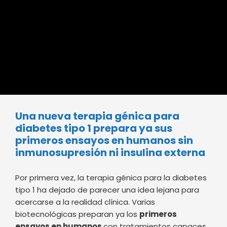
Una nueva terapia génica para
diabetes tipo 1 prepara ya sus
primeros ensayos en humanos sin
inmunosupresión ni insulina externa
Por primera vez, la terapia génica para la diabetes
tipo 1 ha dejado de parecer una idea lejana para
acercarse a la realidad clínica. Varias
biotecnológicas preparan ya los
primeros
ensayos en humanos
con tratamientos capaces
de restaurar la producción de insulina sin necesidad
de inmunosupresores y, potencialmente, reducir o
incluso eliminar la dependencia de insulina externa.
La diferencia respecto a otros tratamientos es