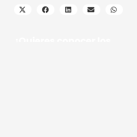
¿Quieres conocer los
últimos avances en
diabetes tipo 1?
Descarga ya nuestra GUÍA GRATUITA de
investigación en diabetes tipo 1.
DESCARGA LA GUÍA GRATUITA
Suscríbete al blog
Nombre
Apellidos
Correo