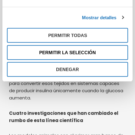
genes terapéuticos que ayuden a recuperar el
equilibrio metabólico.
Mostrar detalles
La estrategia más avanzada actualmente consiste
en introducir los genes de la insulina y de la
PERMITIR TODAS
glucokinasa en
células musculares o hepáticas
para convertir esos tejidos en sistemas capaces
de producir insulina únicamente cuando la glucosa
PERMITIR LA SELECCIÓN
aumenta.
DENEGAR
Cuatro investigaciones que han cambiado el
rumbo de esta línea científica
Los modelos animales son el primer gran banco de
pruebas de cualquier terapia innovadora. Y en el
caso de la terapia génica para dt1, los resultados
que se están acumulando durante la última
década son especialmente prometedores:
mejoras sostenidas de glucemia, producir insulina