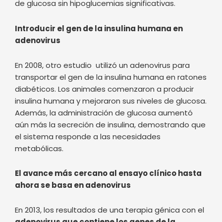
En 2008, otro estudio utilizó un adenovirus para
transportar el gen de la insulina humana en ratones
diabéticos. Los animales comenzaron a producir
insulina humana y mejoraron sus niveles de glucosa.
Además, la administración de glucosa aumentó
aún más la secreción de insulina, demostrando que
el sistema responde a las necesidades
metabólicas.
El avance más cercano al ensayo clínico hasta
ahora se basa en adenovirus
En 2013, los resultados de una terapia génica con el
adenovirus que contiene los genes de la
insulina y la glucokinasa
demostraron mejoras
significativas del control glucémico, reducción de
HbA1c y triglicéridos y ausencia de hipoglucemias
en modelos animales. La clave está en que la
producción de insulina se activa únicamente