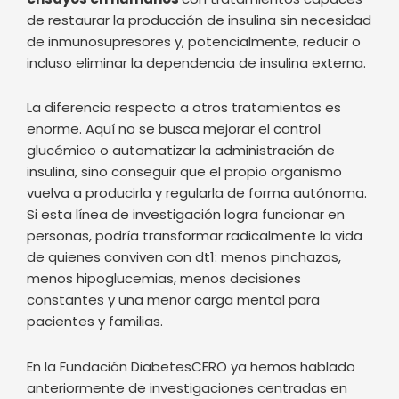
enorme. Aquí no se busca mejorar el control
glucémico o automatizar la administración de
insulina, sino conseguir que el propio organismo
vuelva a producirla y regularla de forma autónoma.
Si esta línea de investigación logra funcionar en
personas, podría transformar radicalmente la vida
de quienes conviven con dt1: menos pinchazos,
menos hipoglucemias, menos decisiones
constantes y una menor carga mental para
pacientes y familias.
En la Fundación DiabetesCERO ya hemos hablado
anteriormente de investigaciones centradas en
proteger o regenerar las células beta
y también
de estrategias para
reeducar el sistema inmune
. En
este caso, el enfoque es diferente y
especialmente innovador: convertir tejidos como el
músculo o el hígado en pequeñas fábricas