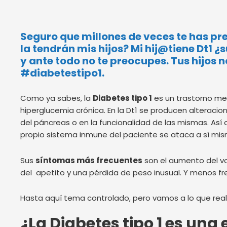
Seguro que millones de veces te has pre
la tendrán mis hijos? Mi hij@tiene Dt1
y ante todo no te preocupes. Tus hijos n
#diabetestipo1.
Como ya sabes, la
Diabetes tipo 1
es un trastorno met
hiperglucemia crónica. En la Dt1 se producen alteracio
del páncreas o en la funcionalidad de las mismas. Así
propio sistema inmune del paciente se ataca a sí mi
Sus
síntomas más frecuentes
son el aumento del v
del apetito y una pérdida de peso inusual. Y menos f
Hasta aquí tema controlado, pero vamos a lo que rea
¿La Diabetes tipo 1 es un