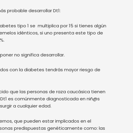
s probable desarrollar Dt1:
iabetes tipo 1 se multiplica por 15 si tienes algún
gemelos idénticos, si uno presenta este tipo de
0%.
poner no significa desarrollar.
onados con la diabetes tendrás mayor riesgo de
ecido que las personas de raza caucásica tienen
 Dt1 es comúnmente diagnosticada en niñ@s
urgir a cualquier edad.
ernos, que pueden estar implicados en el
personas predispuestas genéticamente como: las