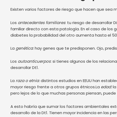
Existen varios factores de riesgo que hacen que sea má
Los
antecedentes familiares
: tu riesgo de desarrollar D
familiar directo con esta patología. En el caso de los 
diabetes la probabilidad del otro aumenta hasta el 5
La
genética
: hay genes que te predisponen. Ojo, predis
Los
autoanticuerpos
: si tienes algunos de los relaci
desarrollar Dt1.
La
raza o etnia
: distintos estudios en EEUU han establ
mayor riesgo frente a otros grupos étnicos.La
edad:
la
pero lejos de lo que muchas personas piensan, puede s
A esto habría que sumar los factores ambientales ext
desarrollo de la Dt1. Tienen mayor incidencia en las 