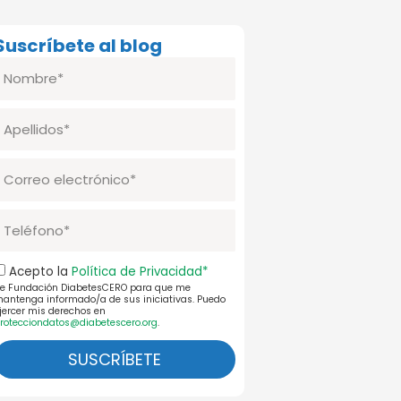
Suscríbete al blog
Nombre
pellidos
Correo
lectrónico
Telefono
Aceptación
Acepto la
Política de Privacidad*
e Fundación DiabetesCERO para que me
ol.Priv.
antenga informado/a de sus iniciativas. Puedo
jercer mis derechos en
rotecciondatos@diabetescero.org
.
SUSCRÍBETE