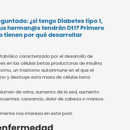
guntado: ¿si tengo Diabetes tipo 1,
 ¿sus herman@s tendrán Dt1? Primero
o tienen por qué desarrollar
abólico caracterizado por el desarrollo de
nes en las células betas productoras de insulina
 como, un trastorno autoinmune en el que el
smo y destruye esta masa de células beta.
olumen de orina, aumento de la sed, aumento
recuentes: cansancio, dolor de cabeza o mareos.
lmente nos interesa en este post.
a enfermedad