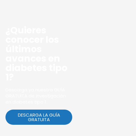
¿Quieres
conocer los
últimos
avances en
diabetes tipo
1?
Descarga ya nuestra GUÍA
GRATUITA de investigación
en diabetes tipo 1.
DESCARGA LA GUÍA
GRATUITA