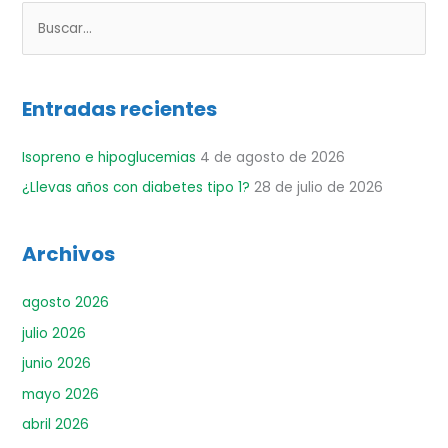
B
u
s
Entradas recientes
c
a
Isopreno e hipoglucemias
4 de agosto de 2026
r
¿Llevas años con diabetes tipo 1?
28 de julio de 2026
p
o
r
Archivos
:
agosto 2026
julio 2026
junio 2026
mayo 2026
abril 2026