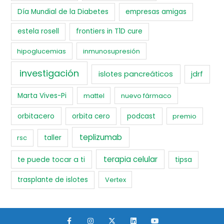
Día Mundial de la Diabetes
empresas amigas
estela rosell
frontiers in T1D cure
hipoglucemias
inmunosupresión
investigación
islotes pancreáticos
jdrf
Marta Vives-Pi
mattel
nuevo fármaco
orbitacero
orbita cero
podcast
premio
teplizumab
rsc
taller
terapia celular
te puede tocar a ti
tipsa
trasplante de islotes
Vertex
F
I
X
L
Y
a
n
-
i
o