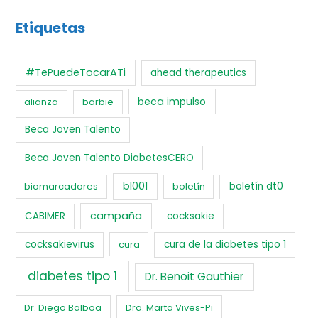
Etiquetas
#TePuedeTocarATi
ahead therapeutics
beca impulso
alianza
barbie
Beca Joven Talento
Beca Joven Talento DiabetesCERO
bl001
biomarcadores
boletín
boletín dt0
campaña
CABIMER
cocksakie
cocksakievirus
cura
cura de la diabetes tipo 1
diabetes tipo 1
Dr. Benoit Gauthier
Dr. Diego Balboa
Dra. Marta Vives-Pi