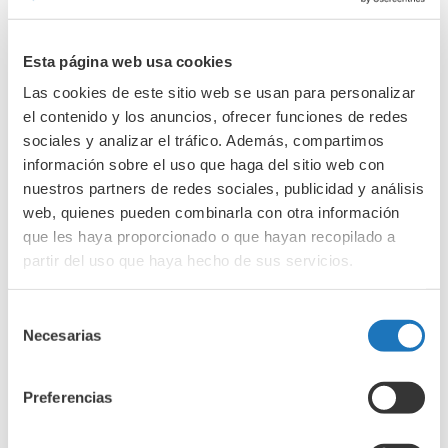
diciembre 2024
noviembre 2024
Esta página web usa cookies
octubre 2024
Las cookies de este sitio web se usan para personalizar
septiembre 2024
el contenido y los anuncios, ofrecer funciones de redes
junio 2024
sociales y analizar el tráfico. Además, compartimos
información sobre el uso que haga del sitio web con
abril 2024
nuestros partners de redes sociales, publicidad y análisis
marzo 2024
web, quienes pueden combinarla con otra información
febrero 2024
que les haya proporcionado o que hayan recopilado a
enero 2024
partir del uso que haya hecho de sus servicios.
diciembre 2023
Selección
noviembre 2023
Necesarias
de
octubre 2023
consentimiento
septiembre 2023
Preferencias
agosto 2023
julio 2023