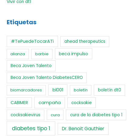
Vivir con dt1
Etiquetas
#TePuedeTocarATi
ahead therapeutics
beca impulso
alianza
barbie
Beca Joven Talento
Beca Joven Talento DiabetesCERO
bl001
biomarcadores
boletín
boletín dt0
campaña
CABIMER
cocksakie
cocksakievirus
cura
cura de la diabetes tipo 1
diabetes tipo 1
Dr. Benoit Gauthier