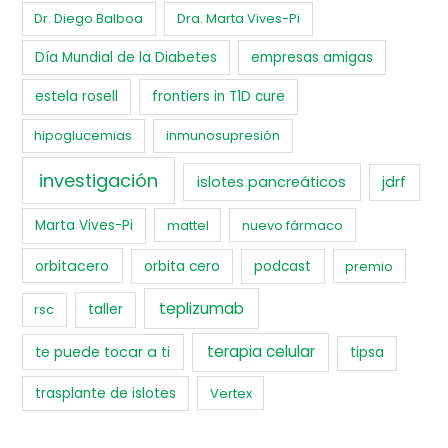
Dr. Diego Balboa
Dra. Marta Vives-Pi
Día Mundial de la Diabetes
empresas amigas
estela rosell
frontiers in T1D cure
hipoglucemias
inmunosupresión
investigación
islotes pancreáticos
jdrf
Marta Vives-Pi
mattel
nuevo fármaco
orbitacero
orbita cero
podcast
premio
teplizumab
rsc
taller
terapia celular
te puede tocar a ti
tipsa
trasplante de islotes
Vertex