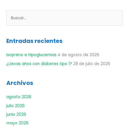
B
u
s
Entradas recientes
c
a
Isopreno e hipoglucemias
4 de agosto de 2026
r
¿Llevas años con diabetes tipo 1?
28 de julio de 2026
p
o
r
Archivos
:
agosto 2026
julio 2026
junio 2026
mayo 2026