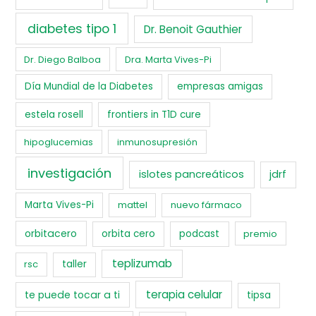
diabetes tipo 1
Dr. Benoit Gauthier
Dr. Diego Balboa
Dra. Marta Vives-Pi
Día Mundial de la Diabetes
empresas amigas
estela rosell
frontiers in T1D cure
hipoglucemias
inmunosupresión
investigación
islotes pancreáticos
jdrf
Marta Vives-Pi
mattel
nuevo fármaco
orbitacero
orbita cero
podcast
premio
teplizumab
rsc
taller
terapia celular
te puede tocar a ti
tipsa