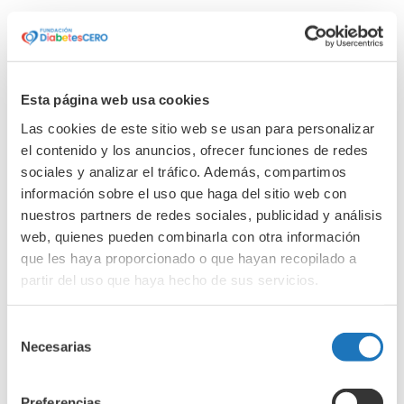
marzo 2025
febrero 2025
enero 2025
Esta página web usa cookies
diciembre 2024
Las cookies de este sitio web se usan para personalizar
noviembre 2024
el contenido y los anuncios, ofrecer funciones de redes
octubre 2024
sociales y analizar el tráfico. Además, compartimos
septiembre 2024
información sobre el uso que haga del sitio web con
junio 2024
nuestros partners de redes sociales, publicidad y análisis
web, quienes pueden combinarla con otra información
abril 2024
que les haya proporcionado o que hayan recopilado a
marzo 2024
partir del uso que haya hecho de sus servicios.
febrero 2024
enero 2024
Selección
Necesarias
diciembre 2023
de
consentimiento
noviembre 2023
Preferencias