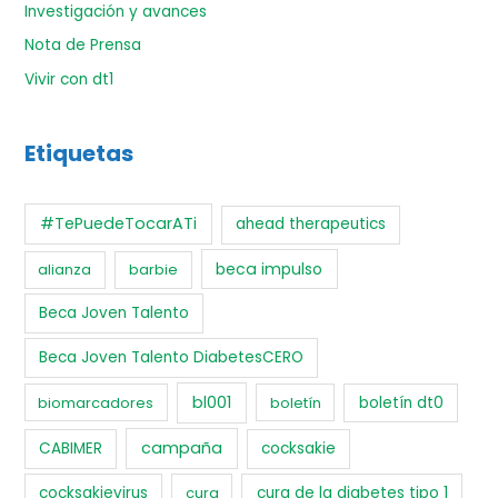
Investigación y avances
Nota de Prensa
Vivir con dt1
Etiquetas
#TePuedeTocarATi
ahead therapeutics
beca impulso
alianza
barbie
Beca Joven Talento
Beca Joven Talento DiabetesCERO
bl001
biomarcadores
boletín
boletín dt0
campaña
CABIMER
cocksakie
cocksakievirus
cura
cura de la diabetes tipo 1