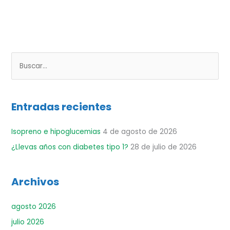
B
u
s
Entradas recientes
c
a
Isopreno e hipoglucemias
4 de agosto de 2026
r
¿Llevas años con diabetes tipo 1?
28 de julio de 2026
p
o
r
Archivos
:
agosto 2026
julio 2026