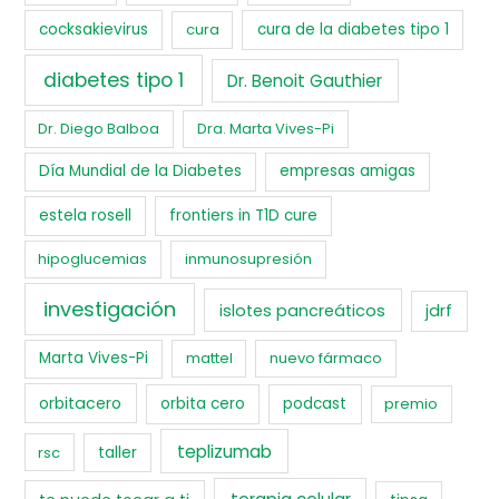
cocksakievirus
cura
cura de la diabetes tipo 1
diabetes tipo 1
Dr. Benoit Gauthier
Dr. Diego Balboa
Dra. Marta Vives-Pi
Día Mundial de la Diabetes
empresas amigas
estela rosell
frontiers in T1D cure
hipoglucemias
inmunosupresión
investigación
islotes pancreáticos
jdrf
Marta Vives-Pi
mattel
nuevo fármaco
orbitacero
orbita cero
podcast
premio
teplizumab
rsc
taller