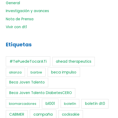
General
Investigación y avances
Nota de Prensa
Vivir con dt1
Etiquetas
#TePuedeTocarATi
ahead therapeutics
beca impulso
alianza
barbie
Beca Joven Talento
Beca Joven Talento DiabetesCERO
bl001
biomarcadores
boletín
boletín dt0
campaña
CABIMER
cocksakie