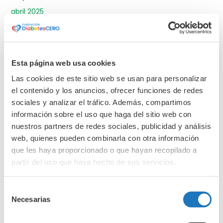
abril 2025
marzo 2025
febrero 2025
enero 2025
Esta página web usa cookies
diciembre 2024
Las cookies de este sitio web se usan para personalizar
noviembre 2024
el contenido y los anuncios, ofrecer funciones de redes
sociales y analizar el tráfico. Además, compartimos
octubre 2024
información sobre el uso que haga del sitio web con
septiembre 2024
nuestros partners de redes sociales, publicidad y análisis
junio 2024
web, quienes pueden combinarla con otra información
abril 2024
que les haya proporcionado o que hayan recopilado a
partir del uso que haya hecho de sus servicios.
marzo 2024
febrero 2024
Selección
enero 2024
Necesarias
de
diciembre 2023
consentimiento