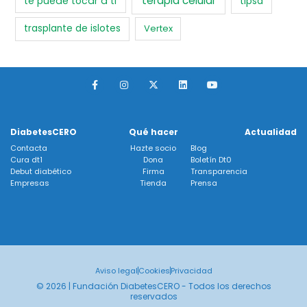
terapia celular
te puede tocar a ti
tipsa
trasplante de islotes
Vertex
F
I
X
L
Y
a
n
-
i
o
c
s
t
n
u
e
t
w
k
t
b
a
i
e
u
o
g
t
d
b
DiabetesCERO
Qué hacer
Actualidad
o
r
t
i
e
k
a
e
n
Contacta
Hazte socio
Blog
-
m
r
Cura dt1
Dona
Boletín Dt0
f
Debut diabético
Firma
Transparencia
Empresas
Tienda
Prensa
Aviso legal
Cookies
Privacidad
© 2026 | Fundación DiabetesCERO - Todos los derechos
reservados