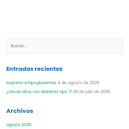
B
u
s
Entradas recientes
c
a
Isopreno e hipoglucemias
4 de agosto de 2026
r
¿Llevas años con diabetes tipo 1?
28 de julio de 2026
p
o
r
Archivos
:
agosto 2026