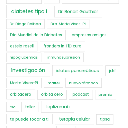
diabetes tipo 1
Dr. Benoit Gauthier
Dr. Diego Balboa
Dra. Marta Vives-Pi
Día Mundial de la Diabetes
empresas amigas
estela rosell
frontiers in T1D cure
hipoglucemias
inmunosupresión
investigación
islotes pancreáticos
jdrf
Marta Vives-Pi
mattel
nuevo fármaco
orbitacero
orbita cero
podcast
premio
teplizumab
rsc
taller
terapia celular
te puede tocar a ti
tipsa