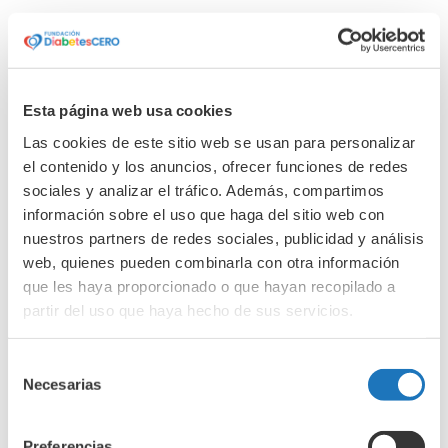
marzo 2025
febrero 2025
enero 2025
Esta página web usa cookies
diciembre 2024
Las cookies de este sitio web se usan para personalizar
noviembre 2024
el contenido y los anuncios, ofrecer funciones de redes
octubre 2024
sociales y analizar el tráfico. Además, compartimos
septiembre 2024
información sobre el uso que haga del sitio web con
junio 2024
nuestros partners de redes sociales, publicidad y análisis
web, quienes pueden combinarla con otra información
abril 2024
que les haya proporcionado o que hayan recopilado a
marzo 2024
partir del uso que haya hecho de sus servicios.
febrero 2024
enero 2024
Selección
Necesarias
diciembre 2023
de
consentimiento
noviembre 2023
Preferencias