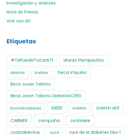
Investigación y avances
Nota de Prensa
Vivir con dt1
Etiquetas
#TePuedeTocarATi
ahead therapeutics
beca impulso
alianza
barbie
Beca Joven Talento
Beca Joven Talento DiabetesCERO
bl001
biomarcadores
boletín
boletín dt0
campaña
CABIMER
cocksakie
cocksakievirus
cura
cura de la diabetes tipo 1