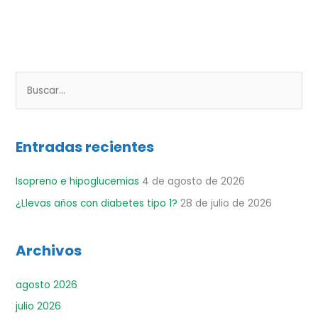
B
u
s
Entradas recientes
c
a
Isopreno e hipoglucemias
4 de agosto de 2026
r
¿Llevas años con diabetes tipo 1?
28 de julio de 2026
p
o
r
Archivos
:
agosto 2026
julio 2026