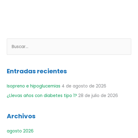
B
u
s
Entradas recientes
c
a
Isopreno e hipoglucemias
4 de agosto de 2026
r
¿Llevas años con diabetes tipo 1?
28 de julio de 2026
p
o
r
Archivos
:
agosto 2026