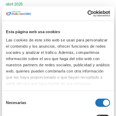
abril 2025
marzo 2025
febrero 2025
enero 2025
Esta página web usa cookies
diciembre 2024
Las cookies de este sitio web se usan para personalizar
noviembre 2024
el contenido y los anuncios, ofrecer funciones de redes
octubre 2024
sociales y analizar el tráfico. Además, compartimos
información sobre el uso que haga del sitio web con
septiembre 2024
nuestros partners de redes sociales, publicidad y análisis
junio 2024
web, quienes pueden combinarla con otra información
abril 2024
que les haya proporcionado o que hayan recopilado a
marzo 2024
partir del uso que haya hecho de sus servicios.
febrero 2024
Selección
enero 2024
Necesarias
de
diciembre 2023
consentimiento
noviembre 2023