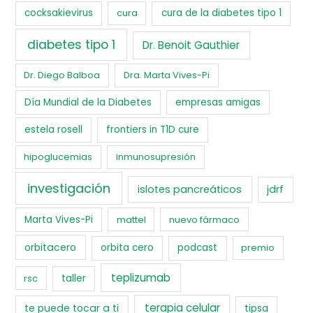
cocksakievirus
cura
cura de la diabetes tipo 1
diabetes tipo 1
Dr. Benoit Gauthier
Dr. Diego Balboa
Dra. Marta Vives-Pi
Día Mundial de la Diabetes
empresas amigas
estela rosell
frontiers in T1D cure
hipoglucemias
inmunosupresión
investigación
islotes pancreáticos
jdrf
Marta Vives-Pi
mattel
nuevo fármaco
orbitacero
orbita cero
podcast
premio
teplizumab
rsc
taller
terapia celular
te puede tocar a ti
tipsa