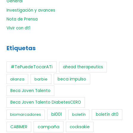
General
Investigación y avances
Nota de Prensa
Vivir con dt1
Etiquetas
#TePuedeTocarATi
ahead therapeutics
beca impulso
alianza
barbie
Beca Joven Talento
Beca Joven Talento DiabetesCERO
bl001
biomarcadores
boletín
boletín dt0
campaña
CABIMER
cocksakie