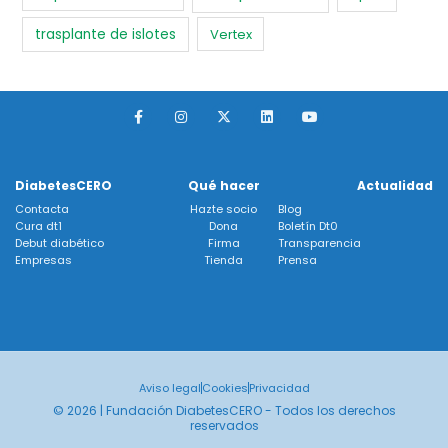
trasplante de islotes
Vertex
F
I
X
L
Y
a
n
-
i
o
c
s
t
n
u
e
t
w
k
t
b
a
i
e
u
o
g
t
d
b
DiabetesCERO
Qué hacer
Actualidad
o
r
t
i
e
k
a
e
n
Contacta
Hazte socio
Blog
-
m
r
Cura dt1
Dona
Boletín Dt0
f
Debut diabético
Firma
Transparencia
Empresas
Tienda
Prensa
Aviso legal
Cookies
Privacidad
© 2026 | Fundación DiabetesCERO - Todos los derechos
reservados