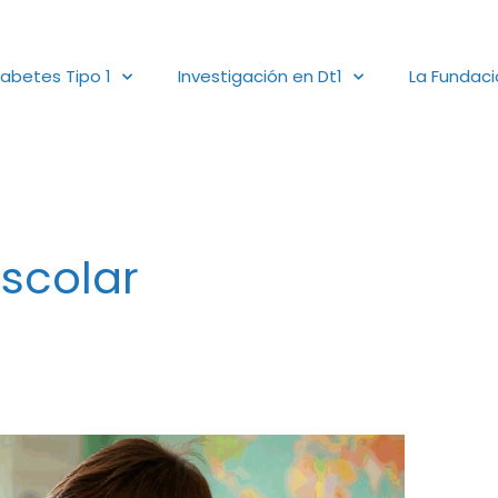
iabetes Tipo 1
Investigación en Dt1
La Fundac
scolar