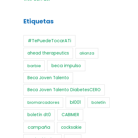
Etiquetas
#TePuedeTocarATi
ahead therapeutics
alianza
beca impulso
barbie
Beca Joven Talento
Beca Joven Talento DiabetesCERO
bl001
biomarcadores
boletín
boletín dt0
CABIMER
campaña
cocksakie