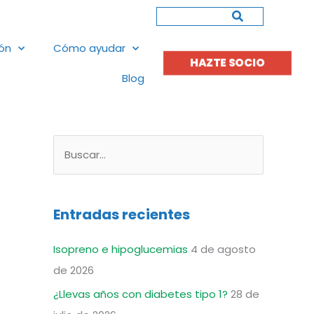
Buscar
ión
Cómo ayudar
HAZTE SOCIO
Blog
B
u
s
Entradas recientes
c
a
Isopreno e hipoglucemias
4 de agosto
r
de 2026
p
¿Llevas años con diabetes tipo 1?
28 de
o