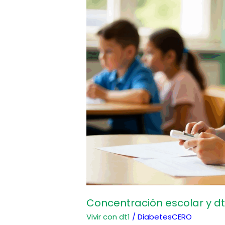
y
dt1
Concentración escolar y dt
Vivir con dt1
/
DiabetesCERO