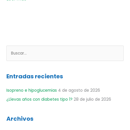
B
u
s
Entradas recientes
c
a
Isopreno e hipoglucemias
4 de agosto de 2026
r
¿Llevas años con diabetes tipo 1?
28 de julio de 2026
p
o
r
Archivos
: