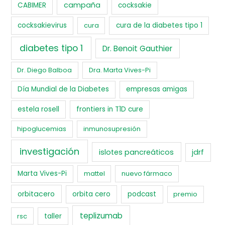
campaña
CABIMER
cocksakie
cocksakievirus
cura
cura de la diabetes tipo 1
diabetes tipo 1
Dr. Benoit Gauthier
Dr. Diego Balboa
Dra. Marta Vives-Pi
Día Mundial de la Diabetes
empresas amigas
estela rosell
frontiers in T1D cure
hipoglucemias
inmunosupresión
investigación
islotes pancreáticos
jdrf
Marta Vives-Pi
mattel
nuevo fármaco
orbitacero
orbita cero
podcast
premio
teplizumab
rsc
taller