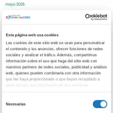
mayo 2025
abril 2025
marzo 2025
febrero 2025
Esta página web usa cookies
enero 2025
diciembre 2024
Las cookies de este sitio web se usan para personalizar
el contenido y los anuncios, ofrecer funciones de redes
noviembre 2024
sociales y analizar el tráfico. Además, compartimos
octubre 2024
información sobre el uso que haga del sitio web con
septiembre 2024
nuestros partners de redes sociales, publicidad y análisis
web, quienes pueden combinarla con otra información
junio 2024
que les haya proporcionado o que hayan recopilado a
abril 2024
partir del uso que haya hecho de sus servicios.
marzo 2024
febrero 2024
Selección
enero 2024
Necesarias
de
consentimiento
diciembre 2023