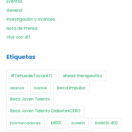
Eventos
General
Investigación y avances
Nota de Prensa
Vivir con dt1
Etiquetas
#TePuedeTocarATi
ahead therapeutics
beca impulso
alianza
barbie
Beca Joven Talento
Beca Joven Talento DiabetesCERO
bl001
biomarcadores
boletín
boletín dt0