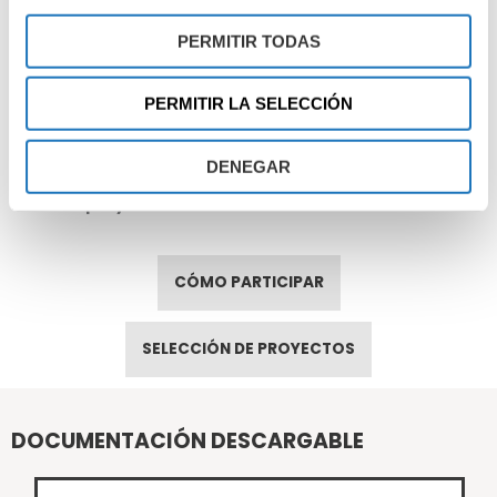
Apertura de convocatoria:
15 de julio de 2026.
PERMITIR TODAS
Fecha límite presentación de la candidatura:
31 de
agosto de 2026.
Notificación preseleccionados:
noviembre de 2026.
PERMITIR LA SELECCIÓN
Fecha límite envío de propuesta completa:
diciembre
de 2026.
DENEGAR
Comunicación de resultados:
marzo de 2027.
Inicio de proyectos financiados:
abril de 2027.
CÓMO PARTICIPAR
SELECCIÓN DE PROYECTOS
DOCUMENTACIÓN DESCARGABLE