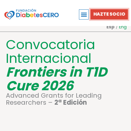
Ir
al
HAZTE SOCIO
contenido
Esp
/
Eng
Convocatoria
Internacional
Frontiers in T1D
Cure 2026
Advanced
Grants
for
Leading
a
Researchers –
2
Edición