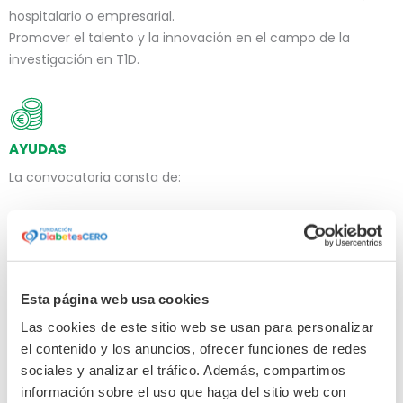
hospitalario o empresarial.
Promover el talento y la innovación en el campo de la
investigación en T1D.
AYUDAS
La convocatoria consta de:
Dos ayudas de 100.000 € cada una (en dos fases de
50.000 €/año).
Duración del proyecto: 24 meses.
Los fondos no incluyen costes indirectos ni gastos de viaje o
Esta página web usa cookies
congresos.
Las cookies de este sitio web se usan para personalizar
el contenido y los anuncios, ofrecer funciones de redes
sociales y analizar el tráfico. Además, compartimos
información sobre el uso que haga del sitio web con
¿A QUIÉN VA DIRIGIDA?