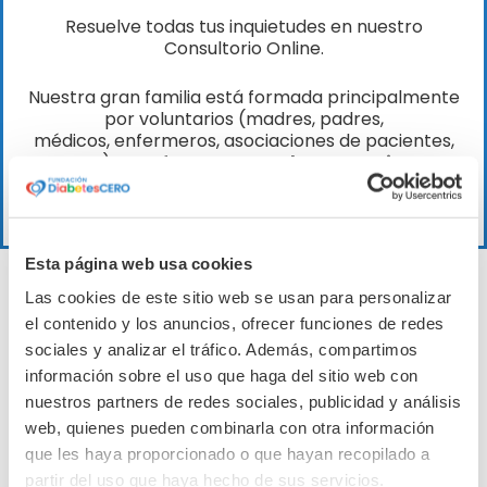
Resuelve todas tus inquietudes en nuestro
Consultorio Online.
Nuestra gran familia está formada principalmente
por voluntarios (madres, padres,
médicos, enfermeros, asociaciones de pacientes,
etc.) que ofrecen su
ayuda para guiar,
aconsejar y compartir sus
conocimientos contigo.
Esta página web usa cookies
Las cookies de este sitio web se usan para personalizar
el contenido y los anuncios, ofrecer funciones de redes
CUÉNTANOS
sociales y analizar el tráfico. Además, compartimos
información sobre el uso que haga del sitio web con
tus dudas en nuestro
nuestros partners de redes sociales, publicidad y análisis
web, quienes pueden combinarla con otra información
Consultorio Online:
que les haya proporcionado o que hayan recopilado a
partir del uso que haya hecho de sus servicios.