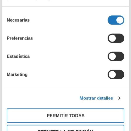
Nombre
Selección
Necesarias
de
Email
consentimiento
Preferencias
Teléfono
Estadística
Nombre del paciente
Marketing
Edad del debut diabético
Mostrar detalles
PERMITIR TODAS
Edad actual