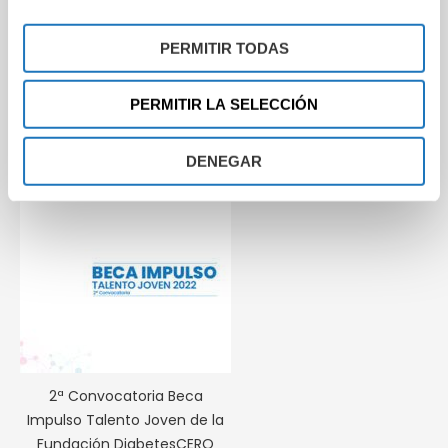
de un
comité formado por los miembros del
Patronato
de la Fundación DiabetesCERO.
PERMITIR TODAS
PERMITIR LA SELECCIÓN
DENEGAR
2ª Convocatoria Beca
Impulso Talento Joven de la
Fundación DiabetesCERO