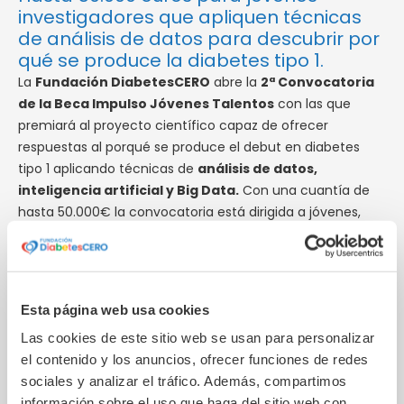
investigadores que apliquen técnicas
de análisis de datos para descubrir por
qué se produce la diabetes tipo 1.
La
Fundación DiabetesCERO
abre la
2ª Convocatoria
de la Beca Impulso Jóvenes Talentos
con las que
premiará al proyecto científico capaz de ofrecer
respuestas al porqué se produce el debut en diabetes
tipo 1 aplicando técnicas de
análisis de datos,
inteligencia artificial y Big Data.
Con una cuantía de
hasta 50.000€ la convocatoria está dirigida a jóvenes,
menores de 35 años, con distintos perfiles. Investigadores,
científicos, físicos o estadísticos que se encuentren en
un estadio intermedio de su carrera. Además, con una
producción científica que avale su trabajo y con dominio
Esta página web usa cookies
de la tecnología de gestión de datos.
Las cookies de este sitio web se usan para personalizar
el contenido y los anuncios, ofrecer funciones de redes
Con esta
beca
, la Fundación DiabetesCERO resalta y
sociales y analizar el tráfico. Además, compartimos
pone en valor, el papel decisivo que el
Big Data
ya está
información sobre el uso que haga del sitio web con