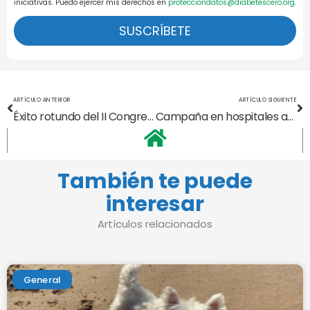
iniciativas. Puedo ejercer mis derechos en
protecciondatos@diabetescero.org
.
SUSCRÍBETE
Ant
Si
ARTÍCULO ANTERIOR
ARTÍCULO SIGUIENTE
Éxito rotundo del II Congreso
Campaña en hospitales andaluces
También te puede
interesar
Artículos relacionados
General