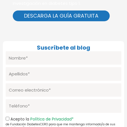
investigación en diabetes tipo 1.
DESCARGA LA GUÍA GRATUITA
Suscríbete al blog
Nombre
Apellidos
Correo
electrónico
Telefono
Aceptación
Acepto la
Política de Privacidad*
de Fundación DiabetesCERO para que me mantenga informado/a de sus
Pol.Priv.