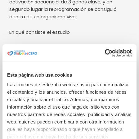
activación secuencial de 3 genes clave; y en
segundo lugar la reprogramación se consiguió
dentro de un organismo vivo.
En qué consiste el estudio
En una primera fase, los investigadores generaron
organoides gástricos
a partir de células madre
embrionarias humanas. Los organoides son «mini-
órganos» cultivados en condiciones 3D en un
Esta página web usa cookies
laboratorio. Además, dotaron a estos organoides
de un «
interruptor genético
» que permite la
Las cookies de este sitio web se usan para personalizar
activación de los 3 genes clave, responsables de
el contenido y los anuncios, ofrecer funciones de redes
inducir la producción de insulina, usando un
sociales y analizar el tráfico. Además, compartimos
antibiótico común, la doxiciclina.
información sobre el uso que haga del sitio web con
nuestros partners de redes sociales, publicidad y análisis
web, quienes pueden combinarla con otra información
Después trasplantaron esos organoides en región
que les haya proporcionado o que hayan recopilado a
abdominal de ratones sanos y descubrieron que
partir del uso que haya hecho de sus servicios.
estos organoides se integraban en el entorno