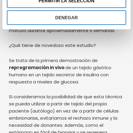
PERMITIR LA SELECCIÓN
al trasplantarse en un modelo experimental de
ratones con diabetes tipo 1. Los terapia
experimental logró una mejora rápida de los niveles
DENEGAR
de glucosa en sangre y la normoglucemia se
matuvo durante aproximadamente 6 semanas.
¿Qué tiene de novedoso este estudio?
Se trata de la primera demostración de
reprogramación in vivo
de un tejido gástrico
humano en un tejido secretor de insulina con
respuesta a niveles de glucosa.
Si consideramos la posibilidad de que esta técnica
se pueda utilizar a partir de tejido del propio
paciente (autólogo) en vez de a partir de células
embrionarias, evitaríamos el rechazo inmune y la
necesidad de donantes. Además, como el
estómago es fácil de biopsiar y se regenera