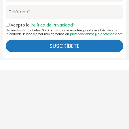
Telefono
Aceptación
Acepto la
Política de Privacidad*
de Fundación DiabetesCERO para que me mantenga informado/a de sus
Pol.Priv.
iniciativas. Puedo ejercer mis derechos en
protecciondatos@diabetescero.org
.
SUSCRÍBETE
Ant
Si
ARTÍCULO ANTERIOR
ARTÍCULO SIGUIENTE
Terapias dt1 con cordón umbilical
La EMA aprueba Teplizumab
También te puede
interesar
Artículos relacionados