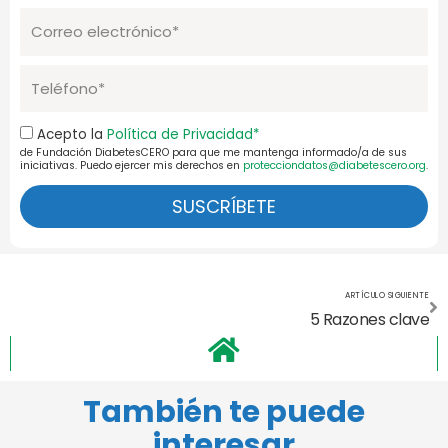
Correo
electrónico
Telefono
Aceptación
Acepto la
Política de Privacidad*
de Fundación DiabetesCERO para que me mantenga informado/a de sus
Pol.Priv.
iniciativas. Puedo ejercer mis derechos en
protecciondatos@diabetescero.org
.
SUSCRÍBETE
Si
ARTÍCULO SIGUIENTE
5 Razones clave
También te puede
interesar