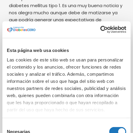
diabetes mellitus tipo 1. Es una muy buena noticia y
nos alegra mucho aunque debe de matizarse ya
que podría generar unas expectativas de
inmediatez que no son tales, pero sí que esta
noticia y otras publicadas en revistas científicas
ponen de manifiesto que el camino a la curación
de la
diabetes tipo 1
está mucho más cercano.
Esta página web usa cookies
Las cookies de este sitio web se usan para personalizar
¿Por qué?
el contenido y los anuncios, ofrecer funciones de redes
sociales y analizar el tráfico. Además, compartimos
En primer lugar porque se ha demostrado que a
información sobre el uso que haga del sitio web con
partir de células madre se pueden obtener células
nuestros partners de redes sociales, publicidad y análisis
productoras de insulina (como si se tratara de
web, quienes pueden combinarla con otra información
auténticas células beta) capaces de segregar
que les haya proporcionado o que hayan recopilado a
insulina colocadas
debajo de la piel y protegidas
partir del uso que haya hecho de sus servicios.
del rechazo hasta al cabo de un año de
implantarse.
Son varias personas las estudiadas,
Selección
no un solo caso y en su conjunto el implante
Necesarias
de