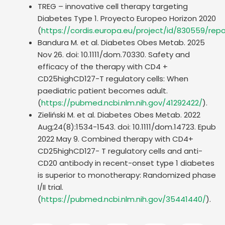
TREG – innovative cell therapy targeting
Diabetes Type 1. Proyecto Europeo Horizon 2020
(
https://cordis.europa.eu/project/id/830559/repo
Bandura M. et al. Diabetes Obes Metab. 2025
Nov 26. doi: 10.1111/dom.70330. Safety and
efficacy of the therapy with CD4 +
CD25highCD127-T regulatory cells: When
paediatric patient becomes adult.
(
https://pubmed.ncbi.nlm.nih.gov/41292422/
).
Zieliński M. et al. Diabetes Obes Metab. 2022
Aug;24(8):1534-1543. doi: 10.1111/dom.14723. Epub
2022 May 9. Combined therapy with CD4+
CD25highCD127- T regulatory cells and anti-
CD20 antibody in recent-onset type 1 diabetes
is superior to monotherapy: Randomized phase
I/II trial.
(
https://pubmed.ncbi.nlm.nih.gov/35441440/
).