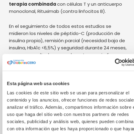
terapia combinada
con células T y un anticuerpo
monoclonal, Rituximab (contra linfocitos B).
En el seguimiento de todos estos estudios se
midieron los niveles de péptido-C (producción de
insulina propia), remisión parcial (necesidad baja de
insulina, HbA1c <6,5%) y seguridad durante 24 meses,
con unos resultados muy relevantes que indicaron
una clara eficacia terapéutica:​
Mayor preservación de C-péptido hasta el mes
Esta página web usa cookies
24.
Más pacientes en remisión prolongada
Las cookies de este sitio web se usan para personalizar el
(aproximadamente 50%).
contenido y los anuncios, ofrecer funciones de redes sociale
Menores dosis de insulina necesarias.
analizar el tráfico. Además, compartimos información sobre 
Mejor HbA1c sostenido.
uso que haga del sitio web con nuestros partners de redes
Seguridad aceptable (efectos
sociales, publicidad y análisis web, quienes pueden combina
leves/moderados, sin toxicidad grave).
con otra información que les haya proporcionado o que haya