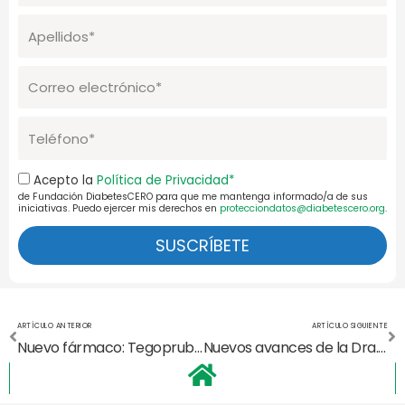
Apellidos
Correo
electrónico
Telefono
Aceptación
Acepto la
Política de Privacidad*
de Fundación DiabetesCERO para que me mantenga informado/a de sus
Pol.Priv.
iniciativas. Puedo ejercer mis derechos en
protecciondatos@diabetescero.org
.
SUSCRÍBETE
Ant
Si
ARTÍCULO ANTERIOR
ARTÍCULO SIGUIENTE
Nuevo fármaco: Tegoprubart
Nuevos avances de la Dra. Gasa