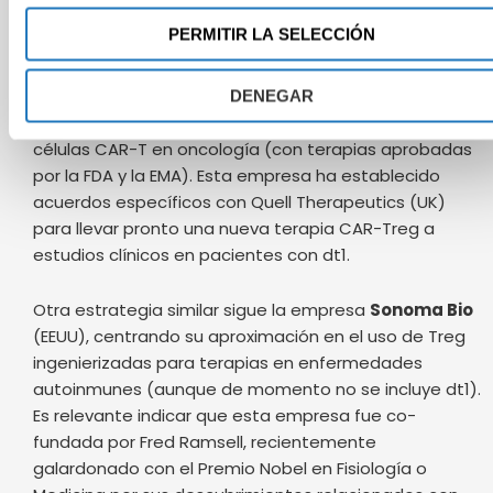
estabilizadas mediante ingeniería genética.
PERMITIR LA SELECCIÓN
En un estadio anterior, en fases preclínicas
avanzadas, se encuentra
AstraZeneca
(UK/Suecia),
DENEGAR
una empresa con una amplia experiencia en el uso de
células CAR-T en oncología (con terapias aprobadas
por la FDA y la EMA). Esta empresa ha establecido
acuerdos específicos con Quell Therapeutics (UK)
para llevar pronto una nueva terapia CAR-Treg a
estudios clínicos en pacientes con dt1.​
Otra estrategia similar sigue la empresa
Sonoma Bio
(EEUU), centrando su aproximación en el uso de Treg
ingenierizadas para terapias en enfermedades
autoinmunes (aunque de momento no se incluye dt1).
Es relevante indicar que esta empresa fue co-
fundada por Fred Ramsell, recientemente
galardonado con el Premio Nobel en Fisiología o