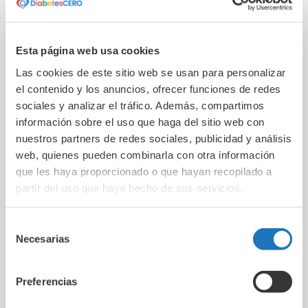
El proyecto de investigación liderado por la Dra.
Mireia Ramos, investigadora del Dpto. de Medicina y
Esta página web usa cookies
Ciencias de la Vida de la UPF, dotado con una de
Las cookies de este sitio web se usan para personalizar
las
Becas Impulso Talento Joven de la
el contenido y los anuncios, ofrecer funciones de redes
Fundación DiabetesCERO
, ha logrado identificar
sociales y analizar el tráfico. Además, compartimos
hasta
5 fases en la respuesta de las células
información sobre el uso que haga del sitio web con
beta
al ataque autoinmune de la diabetes tipo 1.
nuestros partners de redes sociales, publicidad y análisis
Estos fenotipos, se manifiestan tan solo 72 horas
web, quienes pueden combinarla con otra información
después de someter las células beta sanas a un
que les haya proporcionado o que hayan recopilado a
estímulo pro-inflamatorio en laboratorio. Mediante
partir del uso que haya hecho de sus servicios.
un análisis bioinformático más profundo de los
componentes epigenéticos, se han podido
Selección
identificar los
potenciales genes diana
Necesarias
de
involucrados en este proceso
. Además,
consentimiento
mediante el análisis diferencial de datos de
pacientes con dt1 y controles sanos, este estudio
Preferencias
ha identificado alrededor de 4.000 genes
con