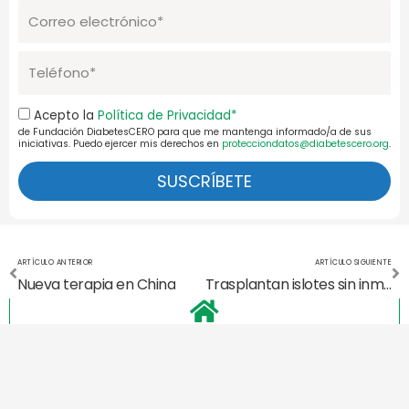
Correo
electrónico
Telefono
Aceptación
Acepto la
Política de Privacidad*
de Fundación DiabetesCERO para que me mantenga informado/a de sus
Pol.Priv.
iniciativas. Puedo ejercer mis derechos en
protecciondatos@diabetescero.org
.
SUSCRÍBETE
Ant
Si
ARTÍCULO ANTERIOR
ARTÍCULO SIGUIENTE
Nueva terapia en China
Trasplantan islotes sin inmunosupresión
También te puede
interesar