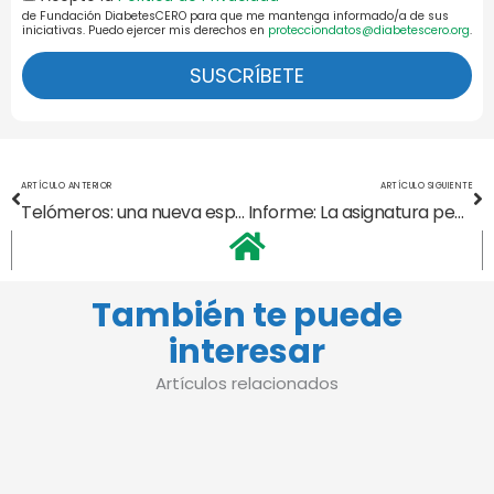
de Fundación DiabetesCERO para que me mantenga informado/a de sus
Pol.Priv.
iniciativas. Puedo ejercer mis derechos en
protecciondatos@diabetescero.org
.
SUSCRÍBETE
Ant
Si
ARTÍCULO ANTERIOR
ARTÍCULO SIGUIENTE
Telómeros: una nueva esperanza
Informe: La asignatura pendiente
También te puede
interesar
Artículos relacionados
General