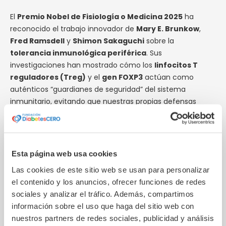
El
Premio Nobel de Fisiología o Medicina 2025
ha
reconocido el trabajo innovador de
Mary E. Brunkow
,
Fred Ramsdell
y
Shimon Sakaguchi
sobre la
tolerancia inmunológica periférica
. Sus
investigaciones han mostrado cómo los
linfocitos T
reguladores (Treg)
y el
gen FOXP3
actúan como
auténticos “guardianes de seguridad” del sistema
inmunitario, evitando que nuestras propias defensas
ataquen al organismo.
Gracias a estos hallazgos entendemos mejor por qué no
desarrollamos enfermedades autoinmunes de forma
Esta página web usa cookies
generalizada y, sobre todo, se abre la puerta a
nuevas
Las cookies de este sitio web se usan para personalizar
estrategias para diagnosticar, tratar e incluso
el contenido y los anuncios, ofrecer funciones de redes
prevenir
patologías autoinmunes tan conocidas como
sociales y analizar el tráfico. Además, compartimos
la
artritis reumatoide
, la
esclerosis múltiple
, el
lupus
información sobre el uso que haga del sitio web con
o la
diabetes tipo 1 (dt1)
.
nuestros partners de redes sociales, publicidad y análisis