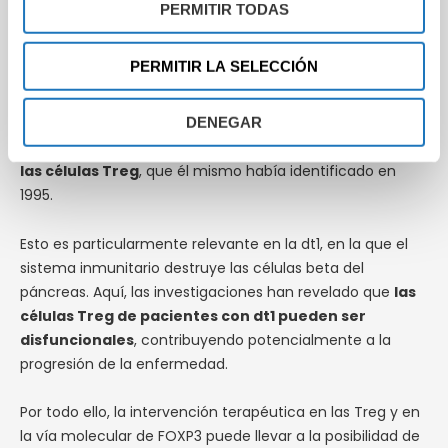
propensas a desarrollar algunas enfermedades
PERMITIR TODAS
autoinmunes. Ello era debido a que tenían mutaciones en
el gen FOXP3, algo similar a lo que ocurre en el
PERMITIR LA SELECCIÓN
equivalente humano de este gen, que causa una
enfermedad autoinmune grave llamada IPEX.
Posteriormente, en 2003, el
Dr. Shimon Sakaguchi
DENEGAR
demostró que el gen FOXP3 gobierna el desarrollo de
las células Treg
, que él mismo había identificado en
1995.
Esto es particularmente relevante en la dt1, en la que el
sistema inmunitario destruye las células beta del
páncreas. Aquí, las investigaciones han revelado que
las
células Treg de pacientes con dt1 pueden ser
disfuncionales
, contribuyendo potencialmente a la
progresión de la enfermedad.
Por todo ello, la intervención terapéutica en las Treg y en
la vía molecular de FOXP3 puede llevar a la posibilidad de